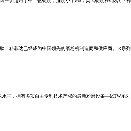
磨主要适用于中、低硬度，湿度小于6%，莫氏硬度在9级以下的
经验，科菲达已经成为中国领先的磨粉机制造商和供应商。 R系
术水平，拥有多项自主专利技术产权的最新粉磨设备—MTW系列欧