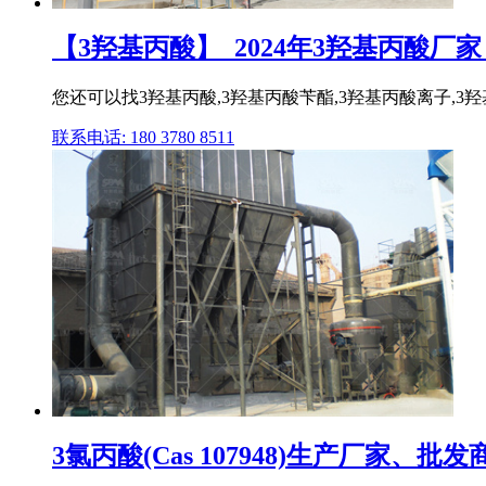
【3羟基丙酸】_2024年3羟基丙酸厂家_
您还可以找3羟基丙酸,3羟基丙酸苄酯,3羟基丙酸离子,3羟基
联系电话: 180 3780 8511
3氯丙酸(Cas 107948)生产厂家、