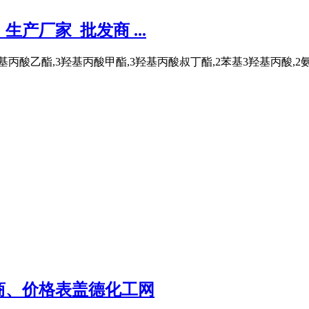
生产厂家_批发商 ...
丙酸乙酯,3羟基丙酸甲酯,3羟基丙酸叔丁酯,2苯基3羟基丙酸,2氨基
批发商、价格表盖德化工网