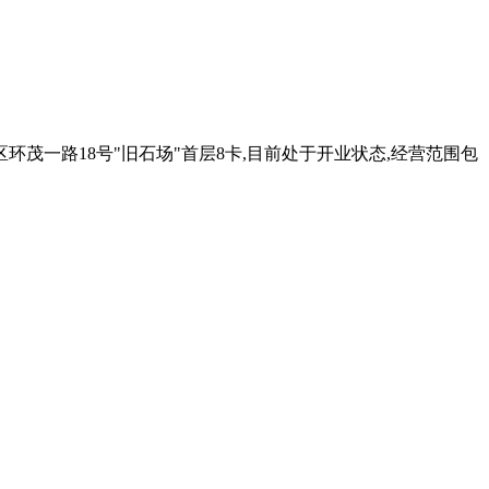
区环茂一路18号"旧石场"首层8卡,目前处于开业状态,经营范围包