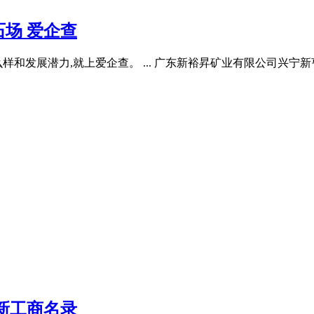
场 爱企查
发展潜力,就上爱企查。 ... 广东新裕昇矿业有限公司兴宁新亨
。
新工商名录