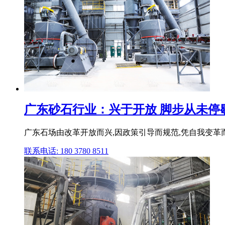
广东砂石行业：兴于开放 脚步从未停
广东石场由改革开放而兴,因政策引导而规范,凭自我变革
联系电话: 180 3780 8511