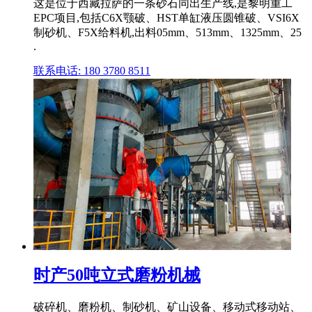
这是位于西藏拉萨的一条砂石同出生产线,是黎明重工
EPC项目,包括C6X颚破、HST单缸液压圆锥破、VSI6X
制砂机、F5X给料机,出料05mm、513mm、1325mm、25
.
联系电话: 180 3780 8511
时产50吨立式磨粉机械
破碎机、磨粉机、制砂机、矿山设备、移动式移动站、