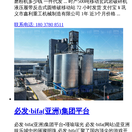
磨粉机多少钱 一件代发 ... 时产500吨移动玄武岩破碎机
液压履带反击式圆锥破移动站 72 小时发货 支付宝 ¥ 巩
义市鑫利重工机械制造有限公司 1年 近3个月价格 ...
联系电话: 180 3780 8511
必发·bifa(亚洲)集团平台
必发·bifa(亚洲)集团平台•瑾瑜瑞光 必发·bifa(网站)是亚洲
娱乐城中的璀璨明珠,必发·bifa汇聚了国内顶尖的游戏开