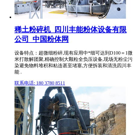
稀土粉碎机_四川丰能粉体设备有限
公司_中国粉体网
设备特点：超微细粉碎,现有应用中*细可达到D100＝1微
米打散解团聚,精确控制大颗粒全负压设备,现场无粉尘污
染避免物料堆积和粘连甚至堵塞,方便拆装和清洗四川丰
能 .
联系电话: 180 3780 8511