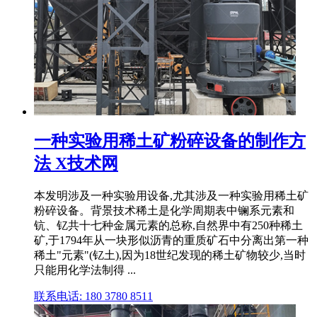
一种实验用稀土矿粉碎设备的制作方
法 X技术网
本发明涉及一种实验用设备,尤其涉及一种实验用稀土矿
粉碎设备。背景技术稀土是化学周期表中镧系元素和
钪、钇共十七种金属元素的总称,自然界中有250种稀土
矿,于1794年从一块形似沥青的重质矿石中分离出第一种
稀土"元素"(钇土),因为18世纪发现的稀土矿物较少,当时
只能用化学法制得 ...
联系电话: 180 3780 8511