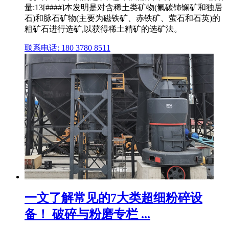
量:13[####]本发明是对含稀土类矿物(氟碳铈镧矿和独居
石)和脉石矿物(主要为磁铁矿、赤铁矿、萤石和石英)的
粗矿石进行选矿,以获得稀土精矿的选矿法。
联系电话: 180 3780 8511
一文了解常见的7大类超细粉碎设
备！ 破碎与粉磨专栏 ...