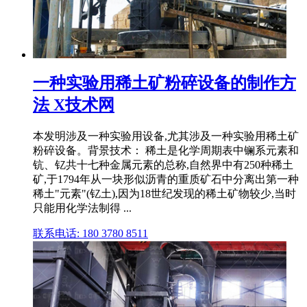
一种实验用稀土矿粉碎设备的制作方
法 X技术网
本发明涉及一种实验用设备,尤其涉及一种实验用稀土矿
粉碎设备。背景技术： 稀土是化学周期表中镧系元素和
钪、钇共十七种金属元素的总称,自然界中有250种稀土
矿,于1794年从一块形似沥青的重质矿石中分离出第一种
稀土"元素"(钇土),因为18世纪发现的稀土矿物较少,当时
只能用化学法制得 ...
联系电话: 180 3780 8511