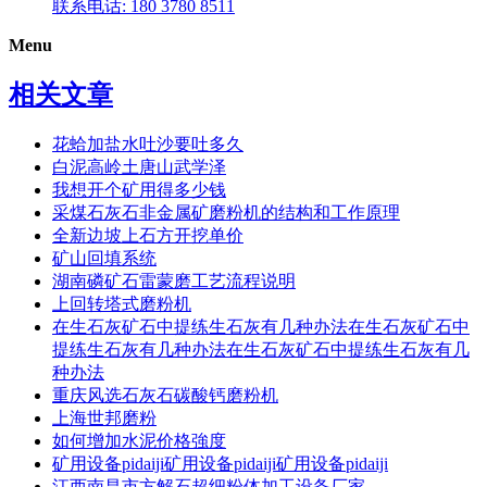
联系电话: 180 3780 8511
Menu
相关文章
花蛤加盐水吐沙要吐多久
白泥高岭土唐山武学泽
我想开个矿用得多少钱
采煤石灰石非金属矿磨粉机的结构和工作原理
全新边坡上石方开挖单价
矿山回填系统
湖南磷矿石雷蒙磨工艺流程说明
上回转塔式磨粉机
在生石灰矿石中提练生石灰有几种办法在生石灰矿石中
提练生石灰有几种办法在生石灰矿石中提练生石灰有几
种办法
重庆风选石灰石碳酸钙磨粉机
上海世邦磨粉
如何增加水泥价格強度
矿用设备pidaiji矿用设备pidaiji矿用设备pidaiji
江西南昌市方解石超细粉体加工设备厂家