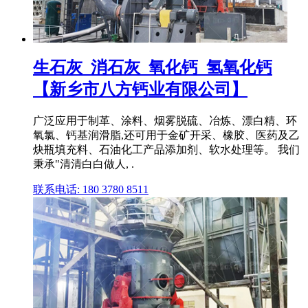
生石灰_消石灰_氧化钙_氢氧化钙
【新乡市八方钙业有限公司】
广泛应用于制革、涂料、烟雾脱硫、冶炼、漂白精、环
氧氯、钙基润滑脂,还可用于金矿开采、橡胶、医药及乙
炔瓶填充料、石油化工产品添加剂、软水处理等。 我们
秉承"清清白白做人, .
联系电话: 180 3780 8511