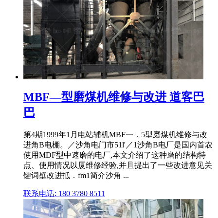
MBF—型磨煤机维修与改进 道客巴
巴
第4期1999年1月电站辅机MBF一．5型磨煤机维修与改
进角B电棚。／沙角电门市51l'／1沙角B电厂是国内首农
使用MDF型中速磨的电厂,本文介绍了这种磨的结构特
点、使用情况以厦维修经验,并且提出了一些改进意见关
键词壁改进抵．fm1简介沙角 ...
联系电话: 180 3780 8511