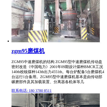
zgm95磨煤机
ZGM95中速磨煤机的结构 ZGM95型中速磨煤机传动盘
密封改造《中国电力》2001年09期设计煤种BMCR工况
140th校核煤种143th出力4551th。每台炉配备5台磨煤机4
台运行1台备用。ZGM95型中速磨煤机基本是由传动部
碾磨部件及其加载装置、分离器各机体等几
联系电话: 180 3780 8511