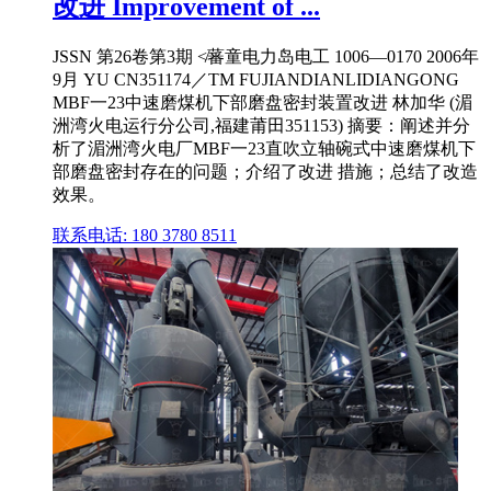
改进 Improvement of ...
JSSN 第26卷第3期 ≮蕃童电力岛电工 1006—0170 2006年
9月 YU CN351174／TM FUJIANDIANLIDIANGONG
MBF一23中速磨煤机下部磨盘密封装置改进 林加华 (湄
洲湾火电运行分公司,福建莆田351153) 摘要：阐述并分
析了湄洲湾火电厂MBF一23直吹立轴碗式中速磨煤机下
部磨盘密封存在的问题；介绍了改进 措施；总结了改造
效果。
联系电话: 180 3780 8511