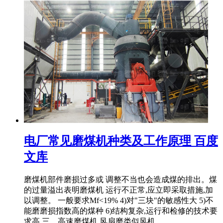
电厂常见磨煤机种类及工作原理 百度
文库
磨煤机部件磨损过多或 调整不当也会造成煤的排出。煤
的过量溢出表明磨煤机 运行不正常,应立即采取措施,加
以调整。 一般要求Mf<19% 4)对"三块"的敏感性大 5)不
能磨磨损指数高的煤种 6)结构复杂,运行和检修的技术要
求高 三、高速磨煤机 风扇磨类似风机