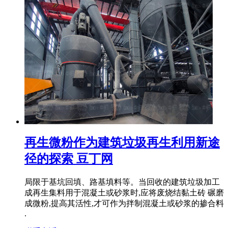
再生微粉作为建筑垃圾再生利用新途
径的探索 豆丁网
局限于基坑回填、路基填料等。当回收的建筑垃圾加工
成再生集料用于混凝土或砂浆时,应将废烧结黏土砖 碾磨
成微粉,提高其活性,才可作为拌制混凝土或砂浆的掺合料
.