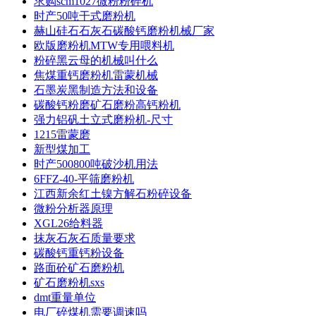
求购scm1027微粉粉碎机
时产50吨干式磨粉机
赫山硅石石灰石碳酸钙磨粉机械厂家
欧版磨粉机MTW专用喂料机
粉碎黑云母的机械叫什么
焦煤重钙磨粉机雷蒙机械
石墨炭黑制造方法和设备
碳酸钙粉磨矿石磨粉高钙粉机
强力铝矾土立式磨粉机-尺寸
1215雷蒙磨
新型煤加工
时产500800吨破沙机用法
6FFZ-40-平筛磨粉机
江西新余红土镍方解石粉碎设备
微粉分析器原理
XGL26给料器
抹灰石灰石质量要求
碳酸钙重钙粉设备
路面砼矿石磨粉机
矿石磨粉机sxs
dmt重量单位
电厂碎煤机需要调速吗