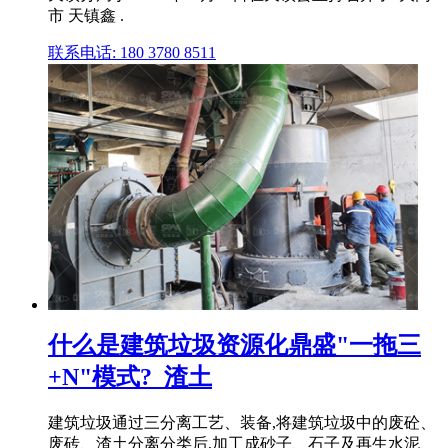
市 天镇鑫 .
联系电话: 180 3780 8511
什么是建筑垃圾资源化鼎盛"一拖三
+N"模式?_渣土
建筑垃圾通过三分离工艺、装备,将建筑垃圾中的废砼、
废砖、渣土分离分类后,加工成砂子、石子及再生水泥、