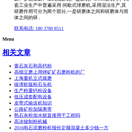
瓷工业生产中普遍采用 间歇式球磨机,采用湿法生产,其
研磨作用可分为两个部分,一是研磨体之间和研磨体与简
体之间的研 .
联系电话: 180 3780 8511
Menu
相关文章
黄石灰石和高钙粉
高细立磨上用锂矿矿石磨粉机的厂
上海重机立式煤磨
镍渣欧版粉石头机
生产粉重钙粉设备
低压成套配电设备
皮带式输送机知识
公路矿粉加隔离带
熟石灰粉加水能直接用于工程吗
高冰镍制粉机械
2016电石泥磨粉机报价定额混凝土多少钱一方