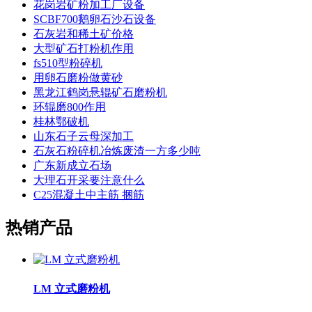
花岗岩矿粉加工厂设备
SCBF700鹅卵石沙石设备
石灰岩和稀土矿价格
大型矿石打粉机作用
fs510型粉碎机
用卵石磨粉做黄砂
黑龙江鹤岗悬辊矿石磨粉机
环辊磨800作用
桂林鄂破机
山东石子云母深加工
石灰石粉碎机冶炼废渣一方多少吨
广东新成立石场
大理石开采要注意什么
C25混凝土中主筋 捆筋
热销产品
LM 立式磨粉机