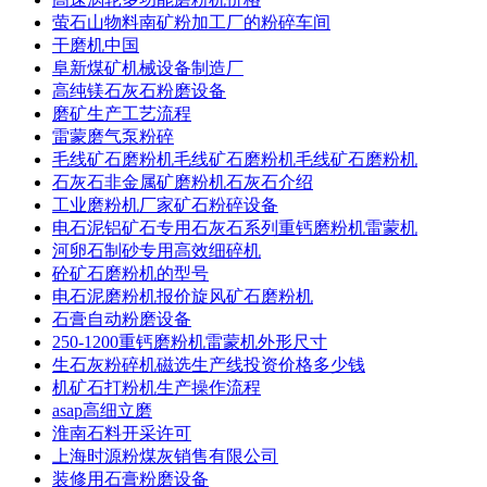
萤石山物料南矿粉加工厂的粉碎车间
干磨机中国
阜新煤矿机械设备制造厂
高纯镁石灰石粉磨设备
磨矿生产工艺流程
雷蒙磨气泵粉碎
毛线矿石磨粉机毛线矿石磨粉机毛线矿石磨粉机
石灰石非金属矿磨粉机石灰石介绍
工业磨粉机厂家矿石粉碎设备
电石泥铝矿石专用石灰石系列重钙磨粉机雷蒙机
河卵石制砂专用高效细碎机
砼矿石磨粉机的型号
电石泥磨粉机报价旋风矿石磨粉机
石膏自动粉磨设备
250-1200重钙磨粉机雷蒙机外形尺寸
生石灰粉碎机磁选生产线投资价格多少钱
机矿石打粉机生产操作流程
asap高细立磨
淮南石料开采许可
上海时源粉煤灰销售有限公司
装修用石膏粉磨设备