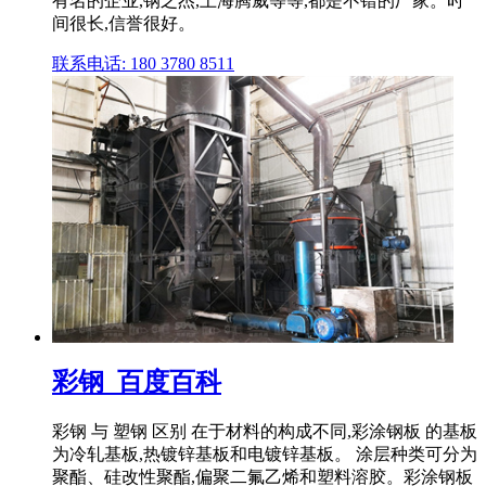
有名的企业,钢之杰,上海腾威等等,都是不错的厂家。时
间很长,信誉很好。
联系电话: 180 3780 8511
彩钢_百度百科
彩钢 与 塑钢 区别 在于材料的构成不同,彩涂钢板 的基板
为冷轧基板,热镀锌基板和电镀锌基板。 涂层种类可分为
聚酯、硅改性聚酯,偏聚二氟乙烯和塑料溶胶。彩涂钢板