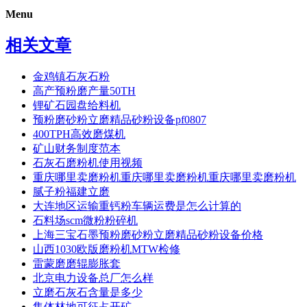
Menu
相关文章
金鸡镇石灰石粉
高产预粉磨产量50TH
锂矿石园盘给料机
预粉磨砂粉立磨精品砂粉设备pf0807
400TPH高效磨煤机
矿山财务制度范本
石灰石磨粉机使用视频
重庆哪里卖磨粉机重庆哪里卖磨粉机重庆哪里卖磨粉机
腻子粉福建立磨
大连地区运输重钙粉车辆运费是怎么计算的
石料场scm微粉粉碎机
上海三宝石墨预粉磨砂粉立磨精品砂粉设备价格
山西1030欧版磨粉机MTW检修
雷蒙磨磨辊膨胀套
北京电力设备总厂怎么样
立磨石灰石含量是多少
集体林地可征占开矿