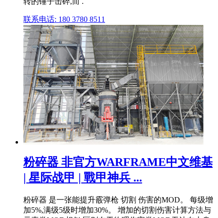
转的锤子击碎,而 .
联系电话: 180 3780 8511
粉碎器 非官方WARFRAME中文维基
| 星际战甲 | 戰甲神兵 ...
粉碎器 是一张能提升霰弹枪 切割 伤害的MOD。 每级增
加5%,满级5级时增加30%。 增加的切割伤害计算方法与