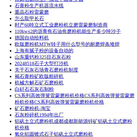
石膏粉生产机器流水线
重晶石粉雷蒙磨
怎么取甲长石
时产60吨立式工业磨粉机立磨雷蒙磨制造商
110kwx2的沥青焦石油焦磨粉机能生产多少吨沙子
德国自动给料机
欧版磨粉机MTW转子用什么型号的耐磨焊条堆焊
上海有腻子粉的设备自动的
山东重钙粉325目石灰石粉
20248518石子大型打沙机
关于石灰石场青石磨粉机制度
褐石膏粉矿欧版粗碎机
机械方解石矿石磨粉机
白矸石石灰石制粉
CS系列高效弹簧雷蒙磨粉机价格CS系列高效弹簧雷蒙磨
粉机价格CS系列高效弹簧雷蒙磨粉机价格
矿石磨粉机-淘宝
石灰粉碎机1994年出厂
铝矾土立式磨粉机成都成都新能源锌矿铝矾土立式磨粉
机价格
氧化铝圆锥式石子铝矾土立式磨粉机