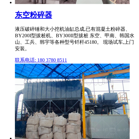
东空粉碎器
液压破碎锤和大小挖机油缸总成,已有混凝土粉碎器、
BY200I型拔桩机、BY300II型拔桩 东空、甲南、韩国水
山、工兵、韩宇等各种型号钎杆45180。 现场试车,上门
安装。
联系电话: 180 3780 8511