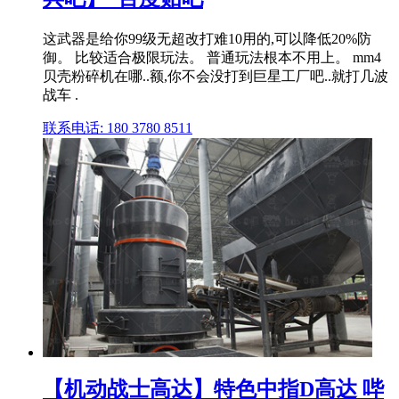
这武器是给你99级无超改打难10用的,可以降低20%防
御。 比较适合极限玩法。 普通玩法根本不用上。 mm4
贝壳粉碎机在哪..额,你不会没打到巨星工厂吧..就打几波
战车 .
联系电话: 180 3780 8511
【机动战士高达】特色中指D高达 哔