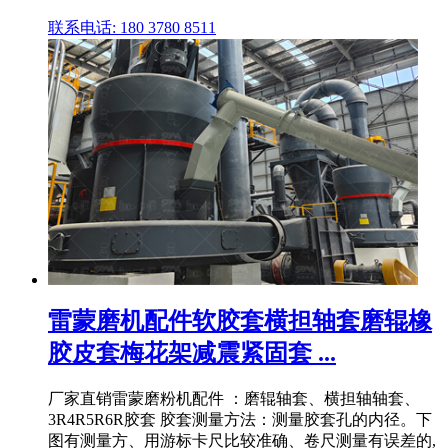
联系电话: 180 3780 8511
雷蒙磨机配件软胶套横担轴套磨辊橡
胶皮套梅花架减震紧固套 ...
厂家直销雷蒙磨粉机配件 ：磨辊轴套、横担轴轴套、
3R4R5R6R胶套 胶套测量方法：测量胶套孔的内径。下
图有测量方、用游标卡尺比较准确、卷尺测量有误差的,