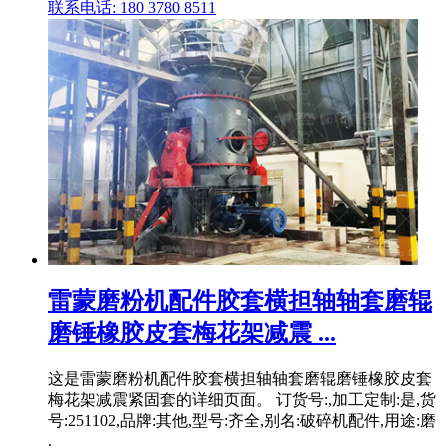
联系电话: 180 3780 8511
雷蒙磨粉机配件胶套横担轴轴套磨辊
磨锤橡胶皮套梅花架减震 ...
这是雷蒙磨粉机配件胶套横担轴轴套磨辊磨锤橡胶皮套
梅花架减震紧固套的详细页面。 订货号:,加工定制:是,货
号:251102,品牌:其他,型号:齐全,别名:破碎机配件,用途:磨
.