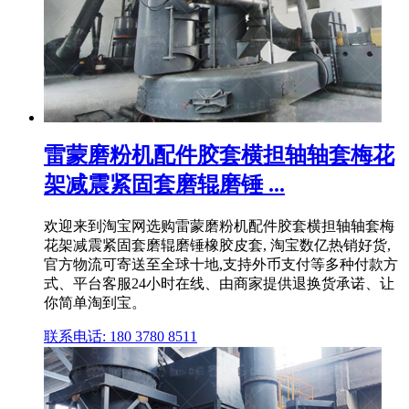
雷蒙磨粉机配件胶套横担轴轴套梅花
架减震紧固套磨辊磨锤 ...
欢迎来到淘宝网选购雷蒙磨粉机配件胶套横担轴轴套梅
花架减震紧固套磨辊磨锤橡胶皮套, 淘宝数亿热销好货,
官方物流可寄送至全球十地,支持外币支付等多种付款方
式、平台客服24小时在线、由商家提供退换货承诺、让
你简单淘到宝。
联系电话: 180 3780 8511