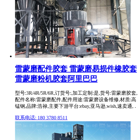
雷蒙磨配件胶套 雷蒙磨易损件橡胶套
雷蒙磨粉机胶套阿里巴巴
型号:3R/4R/5R/6R,订货号:,加工定制:是,货号:雷蒙磨胶套,
配件名称:雷蒙磨配件,配件用途:雷蒙磨设备维修,材质:高
锰钢,品牌:浩禄,主要下游平台:ebay,亚马逊,wish,速卖通, .
联系电话: 180 3780 8511