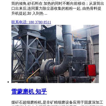
筒的倾角,砂石料在 加热的同时不断向前移动；从滚筒出
口出来后,连同重力除尘器收集的粗粉一起, 由热骨料提
升机提起,卸 入到热 ...
联系电话: 180 3780 8511
雷蒙磨机 知乎
煤矸石超细磨粉机,是非矿精细磨设备应用于固废深加工