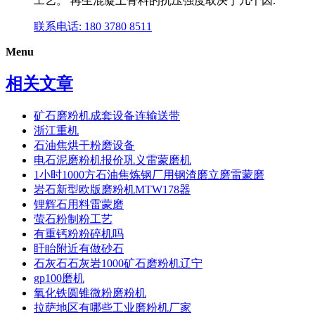
工艺。 再生混凝土骨料的抗压强度取决于几个因.
联系电话: 180 3780 8511
Menu
相关文章
矿石磨粉机成套设备连输送带
浙江重机
石油焦烘干粉磨设备
电石泥磨粉机报价巩义雷蒙磨机
1小时1000方石油焦炼钢厂用钢渣磨立磨雷蒙磨
岩石新型欧版磨粉机MTW178器
锂辉石用料雷蒙磨
萤石粉制粉工艺
有重钙粉粉碎机吗
盱眙附近有做砂石
石灰石石灰岩1000矿石磨粉机辽宁
gp100磨机
氧化铁圆锥微粉磨粉机
拉萨地区有哪些工业磨粉机厂家